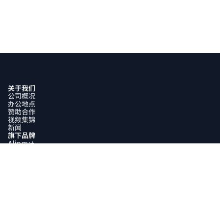
关于我们
公司概况
办公地点
赞助合作
视频集锦
新闻
旗下品牌
Alipay+
Antom
Bettr
WorldFirst
可持续发展
可持续发展战略
社区参与
AquaViva计划
可持续发展报告
合规