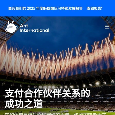
查阅报告
查阅我们的 2025 年度蚂蚁国际可持续发展报告
支付合作伙伴关系的

成功之道