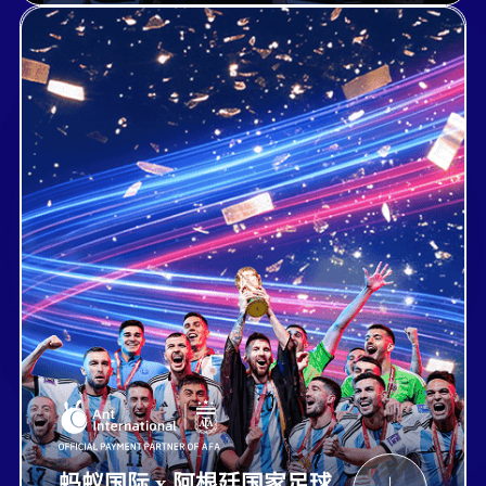
蚂蚁国际 x 阿根廷国家足球