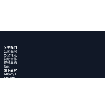
关于我们
公司概况
办公地点
赞助合作
视频集锦
新闻
旗下品牌
Alipay+
Antom
Bettr
WorldFirst
可持续发展
可持续发展战略
社区参与
AquaViva计划
可持续发展报告