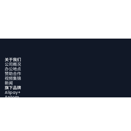
关于我们
公司概况
办公地点
赞助合作
视频集锦
新闻
旗下品牌
Alipay+
Antom
Bettr
WorldFirst
可持续发展
可持续发展战略
社区参与
AquaViva计划
可持续发展报告